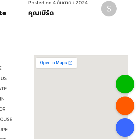
Posted on 4 กันยายน 2024
Posted 
ate
คุณเบิร์ด
คุณหม
E
 US
ATE
IN
IOR
HOUSE
URE