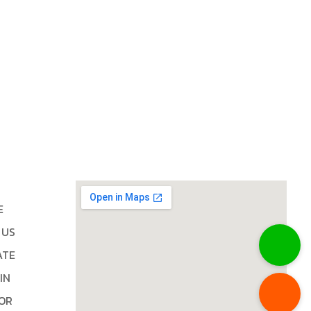
E
 US
ATE
IN
IOR