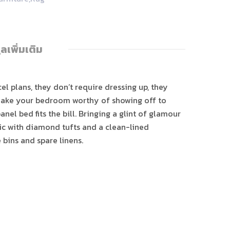
ูลเพิ่มเติม
el plans, they don’t require dressing up, they
y make your bedroom worthy of showing off to
el bed fits the bill. Bringing a glint of glamour
ric with diamond tufts and a clean-lined
 bins and spare linens.