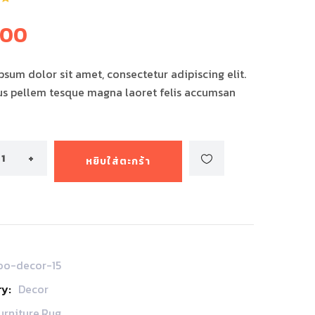
5
.00
ม
ง
sum dolor sit amet, consectetur adipiscing elit.
us pellem tesque magna laoret felis accumsan
หยิบใส่ตะกร้า
oo-decor-15
y:
Decor
urniture
,
Rug