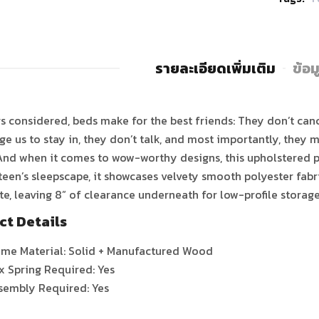
รายละเอียดเพิ่มเติม
ข้อม
gs considered, beds make for the best friends: They don’t canc
e us to stay in, they don’t talk, and most importantly, the
And when it comes to wow-worthy designs, this upholstered pan
teen’s sleepscape, it showcases velvety smooth polyester fab
te, leaving 8” of clearance underneath for low-profile storage
ct Details
ame Material: Solid + Manufactured Wood
x Spring Required: Yes
sembly Required: Yes