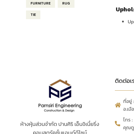
FURNITURE
RUG
Uphol
TIE
Up
ติดต่อเ
ที่อย
อ.เม
โทร 
ห้างหุ้นส่วนจำกัด ปานศิริ เอ็นจิเนี่ยริ่ง
คุณต
คอนสตรัคชั่นแอนด์ดีไซน์