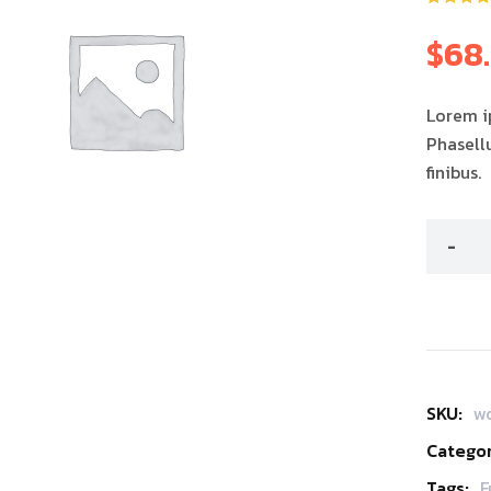
ให้คะแนน
1
5.00
จาก 
$
68
คะแนนเต็
บน
การให้
คะแนนขอ
ลูกค้า
Lorem ip
Phasell
finibus.
SKU:
w
Categor
Tags:
F