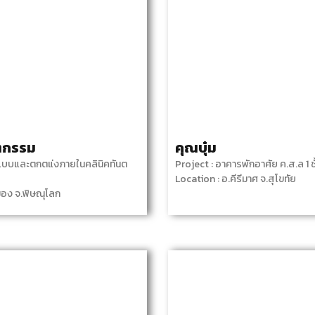
นตกรรม
คุณบุ๋ม
แบบและตกตแ่งภายในคลินิคทันต
Project : อาคารพักอาศัย ค.ส.ล 1 ชั
Location : อ.คีรีมาศ จ.สุโขทัย
มือง จ.พิษณุโลก